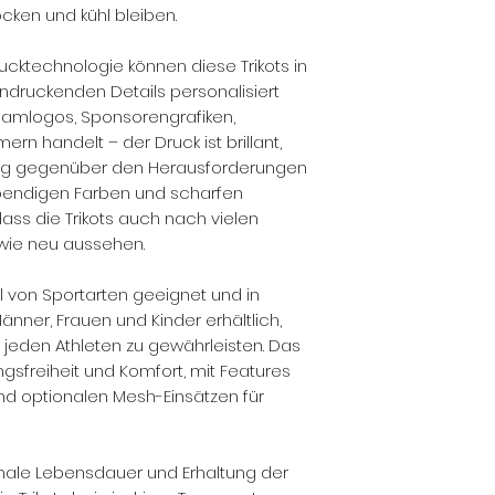
i
cken und kühl bleiben.
rucktechnologie können diese Trikots in
indruckenden Details personalisiert
eamlogos, Sponsorengrafiken,
n handelt – der Druck ist brillant,
hig gegenüber den Herausforderungen
bendigen Farben und scharfen
ass die Trikots auch nach vielen
wie neu aussehen.
ahl von Sportarten geeignet und in
nner, Frauen und Kinder erhältlich,
 jeden Athleten zu gewährleisten. Das
gsfreiheit und Komfort, mit Features
d optionalen Mesh-Einsätzen für
imale Lebensdauer und Erhaltung der