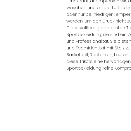
Druckqualität empfehlen wir, d
waschen und an der Luft zu tr
oder nur bei niedriger Temper
werden, um den Druck nicht z
Diese vollfarbig bedruckten Tr
Sportbekleidung; sie sind ein
und Professionalität. Sie biete
und Teamidentität mit Stolz zu 
Basketball, Radfahren, Laufen 
diese Trikots eine hervorragen
Sportbekleidung keine Kompr