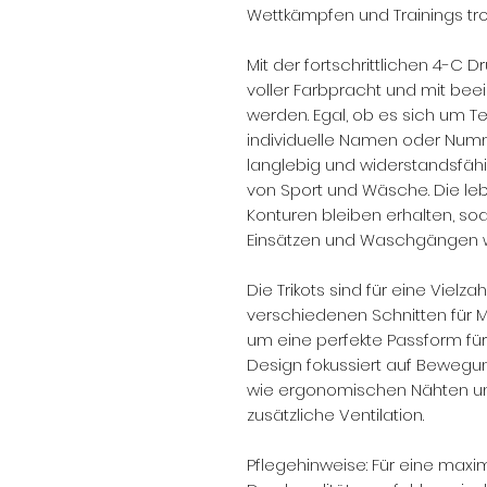
s
Wettkämpfen und Trainings tro
Mit der fortschrittlichen 4-C D
voller Farbpracht und mit bee
werden. Egal, ob es sich um T
individuelle Namen oder Nummer
langlebig und widerstandsfä
von Sport und Wäsche. Die le
Konturen bleiben erhalten, sod
Einsätzen und Waschgängen 
Die Trikots sind für eine Vielz
verschiedenen Schnitten für Mä
um eine perfekte Passform für
Design fokussiert auf Bewegun
wie ergonomischen Nähten un
zusätzliche Ventilation.
Pflegehinweise: Für eine max