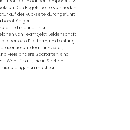
ie Trikots bei niedriger Temperatur zu
ocknen. Das Bügeln sollte vermieden
atur auf der Rückseite durchgeführt
u beschädigen.
ikots sind mehr als nur
 Zeichen von Teamgeist, Leidenschaft
n die perfekte Plattform, um Leistung
präsentieren. Ideal für Fußball,
und viele andere Sportarten, sind
de Wahl für alle, die in Sachen
omisse eingehen möchten.
Vereine.re -Vereinskleidung Recklinghausen
Remise Handels GmbH
info@remise-gmbh.de