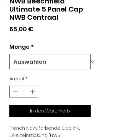
NWB Beechfield
Ultimate 5 Panel Cap
NWB Centraal
Preis
65,00 €
Menge
*
Anzahl
*
In den Warenkorb
French Navy farbende Cap inkl.
Direkteinstickung "NWB"