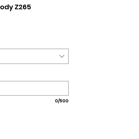
oody Z265
0/500